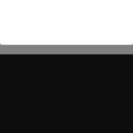
LOAD MORE