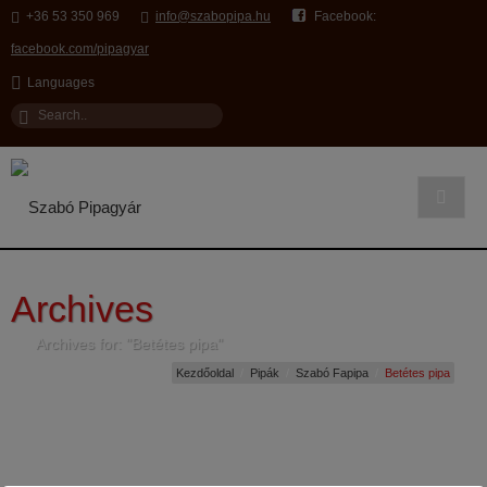
modal-check
+36 53 350 969
info@szabopipa.hu
Facebook:
facebook.com/pipagyar
Languages
Archives
Archives for: "Betétes pipa"
Kezdőoldal
/
Pipák
/
Szabó Fapipa
/
Betétes pipa